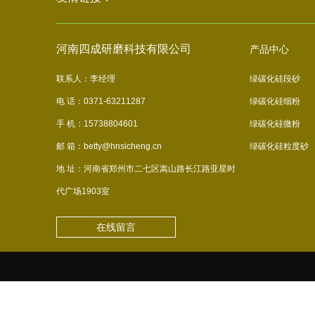
河南四成研磨科技有限公司
产品中心
联系人：李经理
绿碳化硅段砂
电 话：0371-63211287
绿碳化硅细粉
手 机：15738804601
绿碳化硅微粉
邮 箱：betty@hnsicheng.cn
绿碳化硅粒度砂
地 址：河南省郑州市二七区嵩山路长江路亚星时
代广场1903室
在线留言