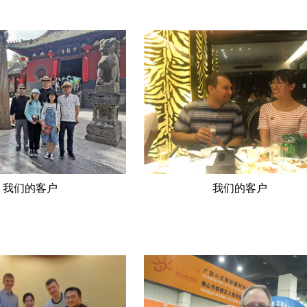
我们的客户
我们的客户