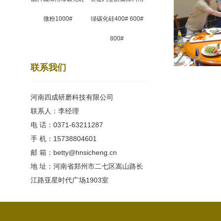
微粉1000#
绿碳化硅400# 600#
800#
联系我们
河南四成研磨科技有限公司
联系人：李经理
电 话：0371-63211287
手 机：15738804601
邮 箱：betty@hnsicheng.cn
地 址：河南省郑州市二七区嵩山路长
江路亚星时代广场1903室