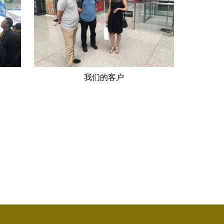
我们的客户