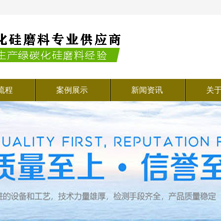
流程
案例展示
新闻资讯
关