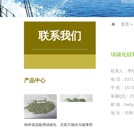
首页
>
联系我们
绿碳化硅
联系人：李
电 话：0371-
产品中心
手 机：1573
客服QQ：296
邮 箱：betty
地 址：河南
纳米保温板用绿碳化
石英片抛光与减薄用