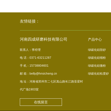
友情链接：
河南四成研磨科技有限公司
产品中心
联系人：李经理
绿碳化硅段砂
电 话：0371-63211287
绿碳化硅细粉
手 机：15738804601
绿碳化硅微粉
邮 箱：betty@hnsicheng.cn
绿碳化硅粒度砂
地 址：河南省郑州市二七区嵩山路长江路亚星时
代广场1903室
在线留言