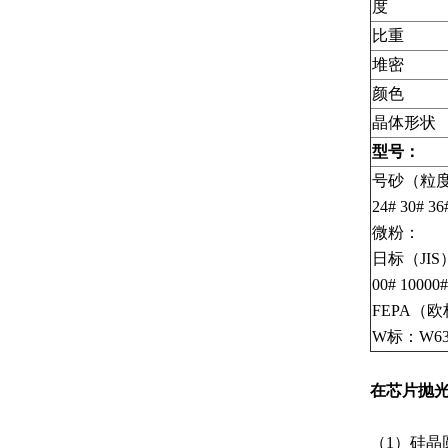
度
比重
堆密
颜色
晶体形状
型号：
号砂（粒度砂）：4
24# 30# 36
微粉：
日标（JIS）：2
00# 10000#
FEPA（欧标）：
W标：W63 W
在芯片抛
（1）硅晶