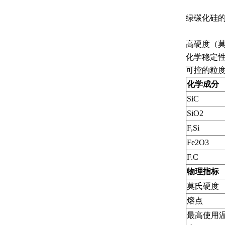
绿碳化硅
高硬度（莫
化学稳定
可控的粒
化学成分
SiC
SiO2
F,Si
Fe2O3
F.C
物理指标
莫氏硬度
熔点
最高使用