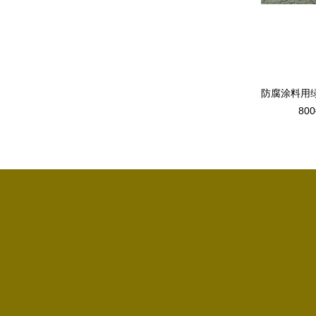
晶片减薄用绿碳化硅微粉1000#
管道内壁防腐涂料用绿碳化硅40
800#