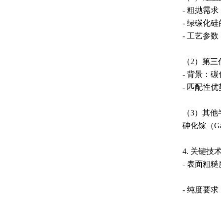
- 粗抛需
- 绿碳化
- 工艺参
（2）第
- 背景：
- 匹配性
（3）其他
砷化镓（
4. 关键技
- 表面粗
- 纯度要