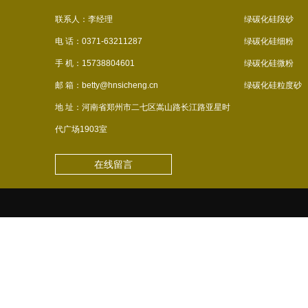
联系人：李经理
绿碳化硅段砂
电 话：0371-63211287
绿碳化硅细粉
手 机：15738804601
绿碳化硅微粉
邮 箱：betty@hnsicheng.cn
绿碳化硅粒度砂
地 址：河南省郑州市二七区嵩山路长江路亚星时
代广场1903室
在线留言