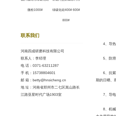
微粉1000#
绿碳化硅400# 600#
800#
联系我们
4、导热与
河南四成研磨科技有限公司
联系人：李经理
5、防滑与
电 话：0371-63211287
手 机：15738804601
6、抗紫外
邮 箱：betty@hnsicheng.cn
期的日晒、
地 址：河南省郑州市二七区嵩山路长
江路亚星时代广场1903室
7、导电
8、机械强