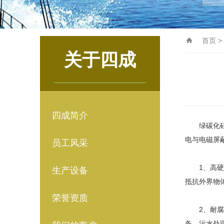
首页
>
关于四成
四成简介
绿碳化
电与电磁屏
员工风采
1、高硬度
生产设备
抵抗外界物
荣誉资质
2、耐腐蚀
备、污水处