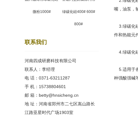
2.绿碳化
嘴，油泵，
微粉1000#
绿碳化硅400# 600#
800#
3.绿碳化
件和热能元
联系我们
4.绿碳化
河南四成研磨科技有限公司
联系人：李经理
5.适用于
电 话：0371-63211287
种强酸强碱等
手 机：15738804601
邮 箱：betty@hnsicheng.cn
地 址：河南省郑州市二七区嵩山路长
江路亚星时代广场1903室