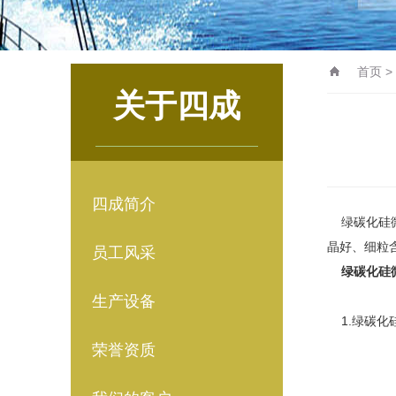
首页
>
关于四成
四成简介
绿碳化硅微
晶好、细粒
员工风采
绿碳化硅
生产设备
1.绿碳化
荣誉资质