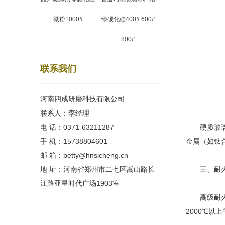
微粉1000#
绿碳化硅400# 600#
800#
联系我们
河南四成研磨科技有限公司
联系人：李经理
电 话：0371-63211287
硬质玻璃与
手 机：15738804601
金属（如钛
邮 箱：betty@hnsicheng.cn
地 址：河南省郑州市二七区嵩山路长
三、耐火
江路亚星时代广场1903室
高级耐火材
2000℃