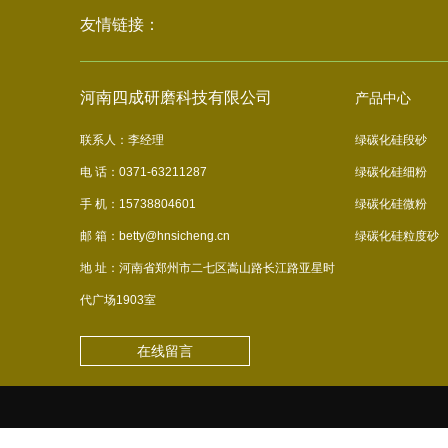
友情链接：
河南四成研磨科技有限公司
产品中心
联系人：李经理
绿碳化硅段砂
电 话：0371-63211287
绿碳化硅细粉
手 机：15738804601
绿碳化硅微粉
邮 箱：betty@hnsicheng.cn
绿碳化硅粒度砂
地 址：河南省郑州市二七区嵩山路长江路亚星时
代广场1903室
在线留言