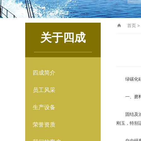
首页
>
关于四成
四成简介
绿碳化硅细
员工风采
一、磨料
生产设备
固结及涂
刚玉，特别
荣誉资质
自由研磨抛