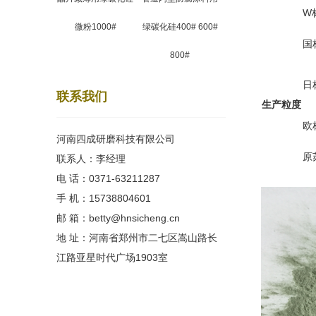
W
微粉1000#
绿碳化硅400# 600#
国
800#
日
联系我们
生产粒度
欧
河南四成研磨科技有限公司
原
联系人：李经理
电 话：0371-63211287
手 机：15738804601
邮 箱：betty@hnsicheng.cn
地 址：河南省郑州市二七区嵩山路长
江路亚星时代广场1903室