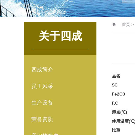
首页
>
关于四成
四成简介
品名
SC
员工风采
Fe2O3
生产设备
F.C
熔点(℃)
荣誉资质
使用温度(℃
比重