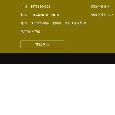
手 机：15738804601
绿碳化硅微粉
邮 箱：betty@hnsicheng.cn
绿碳化硅粒度砂
地 址：河南省郑州市二七区嵩山路长江路亚星时
代广场1903室
在线留言