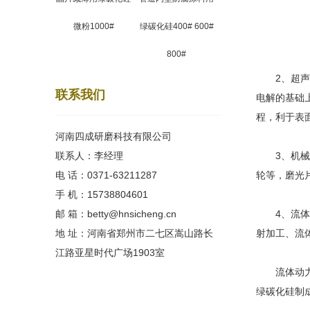
微粉1000#
绿碳化硅400# 600#
800#
2、超声波
联系我们
电解的基础
程，利于表
河南四成研磨科技有限公司
联系人：李经理
3、机械抛
电 话：0371-63211287
轮等，磨光
手 机：15738804601
邮 箱：betty@hnsicheng.cn
4、流体抛
地 址：河南省郑州市二七区嵩山路长
射加工、流
江路亚星时代广场1903室
流体动力研
绿碳化硅制