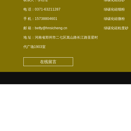
联系人：李经理
绿碳化硅段砂
电 话：0371-63211287
绿碳化硅细粉
手 机：15738804601
绿碳化硅微粉
邮 箱：betty@hnsicheng.cn
绿碳化硅粒度砂
地 址：河南省郑州市二七区嵩山路长江路亚星时
代广场1903室
在线留言