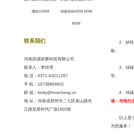
微粉1000#
绿碳化硅400# 600#
800#
联系我们
2、砂轮的
验。
河南四成研磨科技有限公司
联系人：李经理
3、绿碳化
电 话：0371-63211287
等。
手 机：15738804601
邮 箱：betty@hnsicheng.cn
4、绿碳化
地 址：河南省郑州市二七区嵩山路长
读：
光电行
江路亚星时代广场1903室
以上是小编
为您服务！