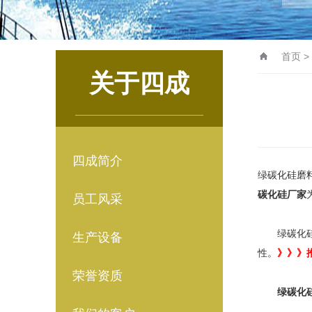
首页
>
关于四成
四成简介
绿碳化硅磨
碳化硅厂家
员工风采
绿碳化硅是
生产设备
性。
》》》
荣誉资质
绿碳化硅