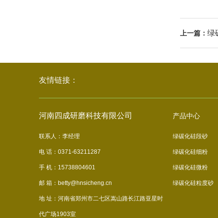
绿
上一篇：
友情链接：
河南四成研磨科技有限公司
产品中心
联系人：李经理
绿碳化硅段砂
电 话：0371-63211287
绿碳化硅细粉
手 机：15738804601
绿碳化硅微粉
邮 箱：betty@hnsicheng.cn
绿碳化硅粒度砂
地 址：河南省郑州市二七区嵩山路长江路亚星时
代广场1903室