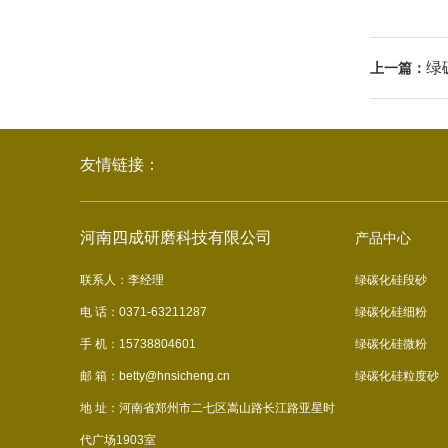
绿
上一篇：
友情链接：
河南四成研磨科技有限公司
产品中心
联系人：李经理
绿碳化硅段砂
电 话：0371-63211287
绿碳化硅细粉
手 机：15738804601
绿碳化硅微粉
邮 箱：betty@hnsicheng.cn
绿碳化硅粒度砂
地 址：河南省郑州市二七区嵩山路长江路亚星时
代广场1903室