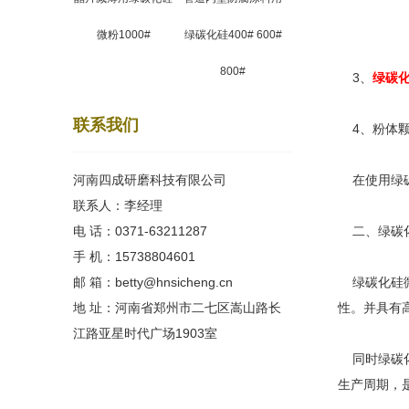
微粉1000#
绿碳化硅400# 600#
800#
3、
绿碳
联系我们
4、粉体颗
河南四成研磨科技有限公司
在使用绿碳
联系人：李经理
电 话：0371-63211287
二、绿碳化
手 机：15738804601
邮 箱：betty@hnsicheng.cn
绿碳化硅微
地 址：河南省郑州市二七区嵩山路长
性。并具有
江路亚星时代广场1903室
同时绿碳化
生产周期，