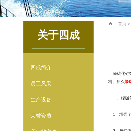
首页
>
关于四成
四成简介
绿碳化硅微
料。那么
绿
员工风采
一、绿碳化
生产设备
1、增强了
荣誉资质
2、与切削