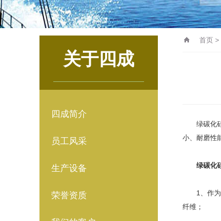
首页
>
关于四成
四成简介
绿碳化硅是
小、耐磨性
员工风采
绿碳化硅
生产设备
1、作为磨
荣誉资质
纤维；