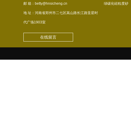
邮 箱：betty@hnsicheng.cn
绿碳化硅粒度砂
地 址：河南省郑州市二七区嵩山路长江路亚星时
代广场1903室
在线留言