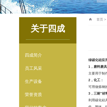
首页
>
关于四成
四成简介
绿碳化硅
应
1，
磨料磨具
员工风采
主要用于制
2，
化工：
生产设备
可用做炼钢
3，
三耐”材
荣誉资质
利用碳化硅
件、匣钵、