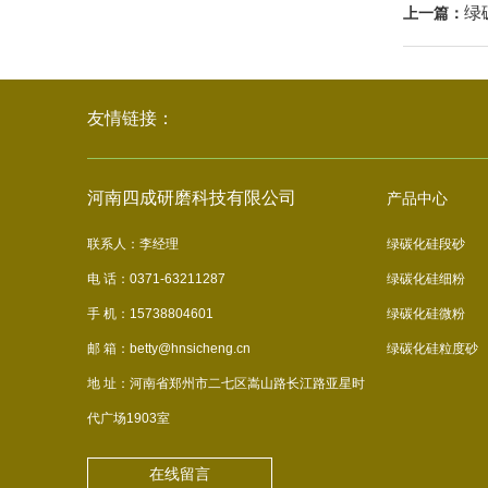
绿
上一篇：
友情链接：
河南四成研磨科技有限公司
产品中心
联系人：李经理
绿碳化硅段砂
电 话：0371-63211287
绿碳化硅细粉
手 机：15738804601
绿碳化硅微粉
邮 箱：betty@hnsicheng.cn
绿碳化硅粒度砂
地 址：河南省郑州市二七区嵩山路长江路亚星时
代广场1903室
在线留言