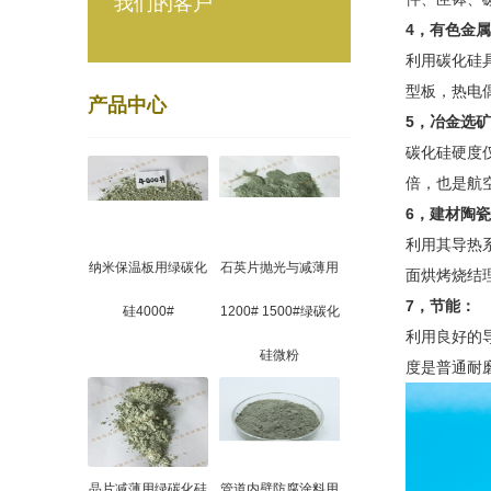
我们的客户
4，
有色金属
利用碳化硅
型板，热电
产品中心
5，
冶金选矿
碳化硅硬度
倍，也是航
6，
建材陶瓷
利用其导热
纳米保温板用绿碳化
石英片抛光与减薄用
面烘烤烧结
7，
节能：
硅4000#
1200# 1500#绿碳化
利用良好的
硅微粉
度是普通耐磨
晶片减薄用绿碳化硅
管道内壁防腐涂料用