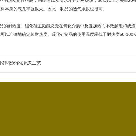
的热稳定性很高，约经过10次冷水才开始有裂纹，30次以上才失重20%
坯料本身的气孔率就很大。因此，制品的透气系数也很高。
品的耐热度。碳化硅主频能忍受在氧化介质中反复加热而不致起泡和成渣
可以准确地确定其耐热度。碳化硅制品的使用温度应低于耐热度50-100
化硅微粉的冶炼工艺