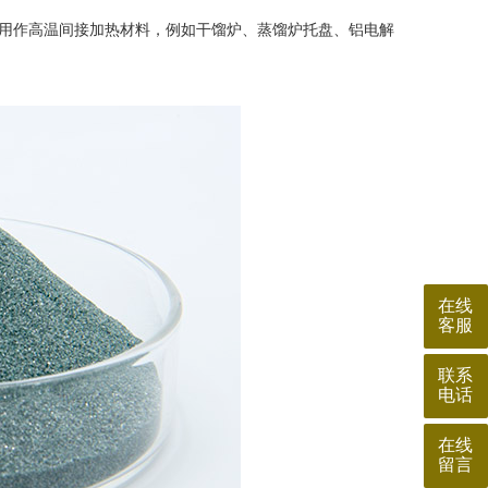
用作高温间接加热材料，例如干馏炉、蒸馏炉托盘、铝电解
在线
客服
联系
电话
在线
留言