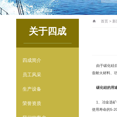
首页
>
新
关于四成
四成简介
由于碳化硅自
壶耐火材料、
员工风采
碳化硅的用
生产设备
1、冶金选矿
荣誉资质
使用寿命的5-