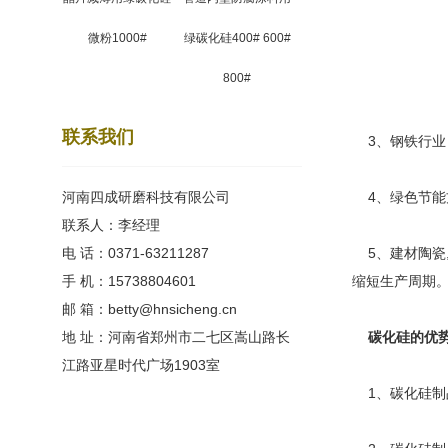
微粉1000#
绿碳化硅400# 600#
800#
联系我们
3、钢铁行业
河南四成研磨科技有限公司
4、绿色节能方
联系人：李经理
电 话：0371-63211287
5、建材陶瓷
手 机：15738804601
缩短生产周期
邮 箱：betty@hnsicheng.cn
地 址：河南省郑州市二七区嵩山路长
碳化硅的优
江路亚星时代广场1903室
1、碳化硅制品