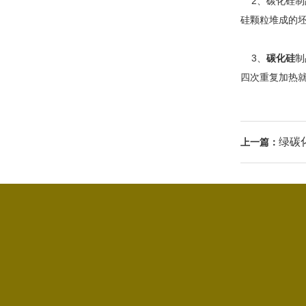
2、碳化硅制品
硅颗粒堆成的
3、
碳化硅
制
四次重复加热就
绿碳
上一篇：