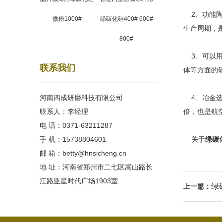
2、功能陶
微粉1000#
绿碳化硅400# 600#
生产周期，
800#
3、可以用
联系我们
体等方面的
河南四成研磨科技有限公司
4、冶金选
联系人：李经理
倍，也是航
电 话：0371-63211287
手 机：15738804601
关于
绿碳
邮 箱：betty@hnsicheng.cn
地 址：河南省郑州市二七区嵩山路长
江路亚星时代广场1903室
绿
上一篇：