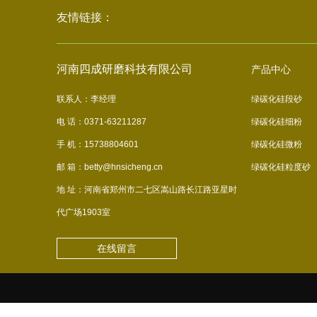
友情链接：
河南四成研磨科技有限公司
产品中心
联系人：李经理
绿碳化硅段砂
电 话：0371-63211287
绿碳化硅细粉
手 机：15738804601
绿碳化硅微粉
邮 箱：betty@hnsicheng.cn
绿碳化硅粒度砂
地 址：河南省郑州市二七区嵩山路长江路亚星时
代广场1903室
在线留言