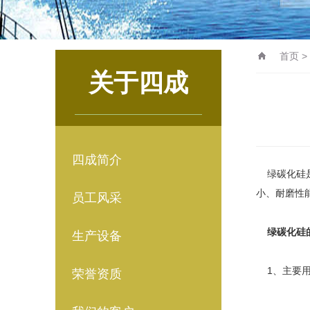
首页
>
关于四成
四成简介
绿碳化硅是
小、耐磨性
员工风采
绿碳化硅
生产设备
1、主要用
荣誉资质