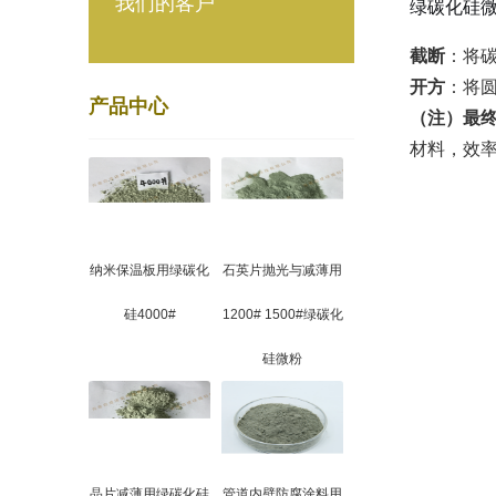
我们的客户
绿碳化硅
截断
：将
开方
：将
产品中心
（注）最
材料，效
纳米保温板用绿碳化
石英片抛光与减薄用
硅4000#
1200# 1500#绿碳化
硅微粉
晶片减薄用绿碳化硅
管道内壁防腐涂料用