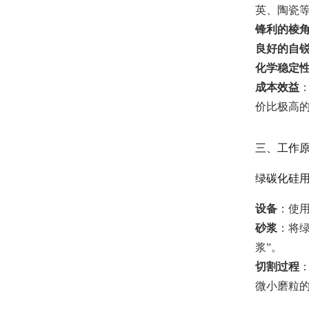
英、陶瓷
锋利的棱
良好的自
化学稳定
成本效益
价比极高
三、工作
绿碳化硅
设备
：使
砂浆
：将
浆”。
切割过程
微小磨粒