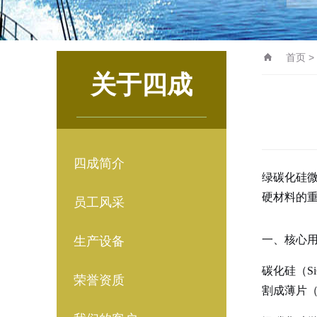
首页
>
关于四成
四成简介
绿碳化硅
硬材料的
员工风采
一、核心
生产设备
碳化硅（S
荣誉资质
割成薄片