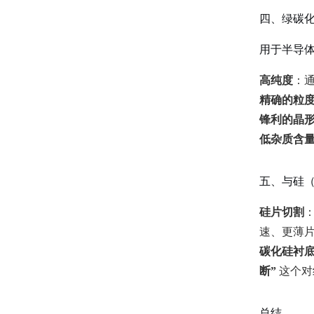
四、绿碳
用于半导体
高纯度
：
精确的粒
锋利的晶
低杂质含
五、与硅（
硅片切割
速、更薄
碳化硅衬
断”
这个对
总结