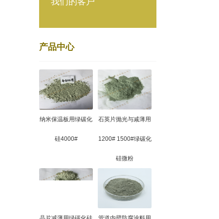
我们的客户
产品中心
纳米保温板用绿碳化
石英片抛光与减薄用
硅4000#
1200# 1500#绿碳化
硅微粉
晶片减薄用绿碳化硅
管道内壁防腐涂料用