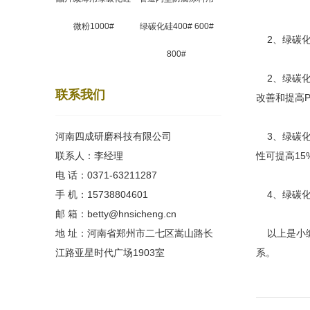
微粉1000#
绿碳化硅400# 600#
2、绿碳化
800#
2、绿碳化
联系我们
改善和提高P
河南四成研磨科技有限公司
3、绿碳化
联系人：李经理
性可提高15
电 话：0371-63211287
手 机：15738804601
4、绿碳化
邮 箱：betty@hnsicheng.cn
地 址：河南省郑州市二七区嵩山路长
以上是小编
江路亚星时代广场1903室
系。