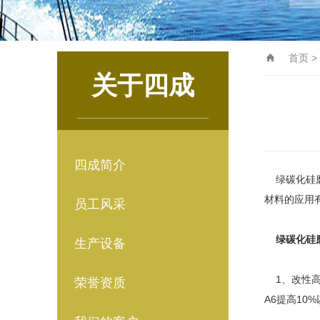
首页
>
关于四成
四成简介
绿碳化硅磨
材料的应用
员工风采
绿碳化硅
生产设备
1、改性高
荣誉资质
A6提高10