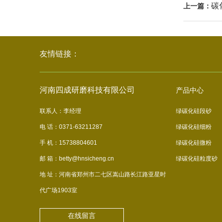
碳
上一篇：
友情链接：
河南四成研磨科技有限公司
产品中心
联系人：李经理
绿碳化硅段砂
电 话：0371-63211287
绿碳化硅细粉
手 机：15738804601
绿碳化硅微粉
邮 箱：betty@hnsicheng.cn
绿碳化硅粒度砂
地 址：河南省郑州市二七区嵩山路长江路亚星时
代广场1903室
在线留言