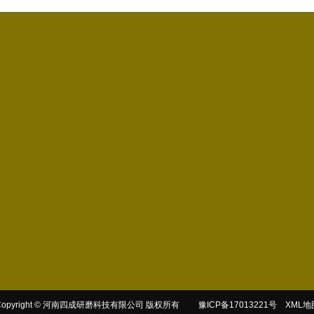
服务流程
案例展示
新闻资讯
关于四成
公司动态
四成简介
行业资讯
员工风采
生产设备
荣誉资质
我们的客户
Copyright © 河南四成研磨科技有限公司 版权所有
豫ICP备17013221号
XML地