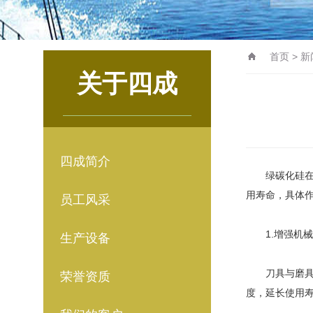
首页
>
新
关于四成
四成简介
绿碳化硅
用寿命，具体
员工风采
1.增强机械
生产设备
刀具与磨具：
荣誉资质
度，延长使用