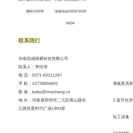
微粉1000#
绿碳化硅400# 600#
800#
联系我们
河南四成研磨科技有限公司
联系人：李经理
电 话：0371-63211287
手 机：15738804601
薄板窑具制造
邮 箱：betty@hnsicheng.cn
地 址：河南省郑州市二七区嵩山路长
3.提升化学
江路亚星时代广场1903室
化工设备：