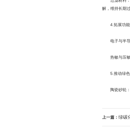
过滤材料：以
解，维持长期
4.拓展功能
电子与半导体
热敏与压敏电
5.推动绿色
陶瓷砂轮：以
绿碳
上一篇：