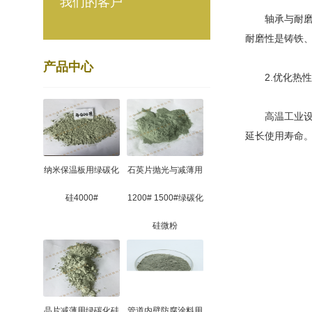
我们的客户
轴承与耐磨部
耐磨性是铸铁、
产品中心
2.优化热性
高温工业设备
延长使用寿命
纳米保温板用绿碳化
石英片抛光与减薄用
硅4000#
1200# 1500#绿碳化
硅微粉
晶片减薄用绿碳化硅
管道内壁防腐涂料用