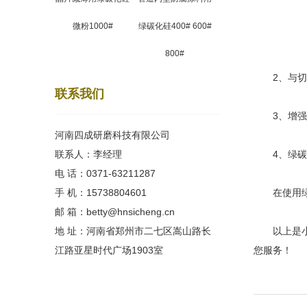
微粉1000#
绿碳化硅400# 600#
800#
2、与切削
联系我们
3、增强了
河南四成研磨科技有限公司
联系人：李经理
4、绿碳化
电 话：0371-63211287
手 机：15738804601
在使用绿碳
邮 箱：betty@hnsicheng.cn
地 址：河南省郑州市二七区嵩山路长
以上是小编
江路亚星时代广场1903室
您服务！