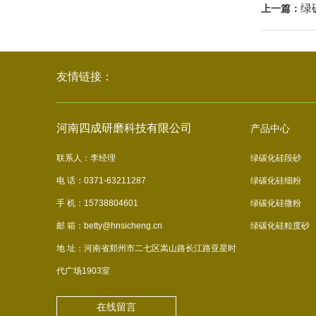
绿
上一篇：
友情链接：
河南四成研磨科技有限公司
产品中心
联系人：李经理
绿碳化硅段砂
电 话：0371-63211287
绿碳化硅细粉
手 机：15738804601
绿碳化硅微粉
邮 箱：betty@hnsicheng.cn
绿碳化硅粒度砂
地 址：河南省郑州市二七区嵩山路长江路亚星时
代广场1903室
在线留言