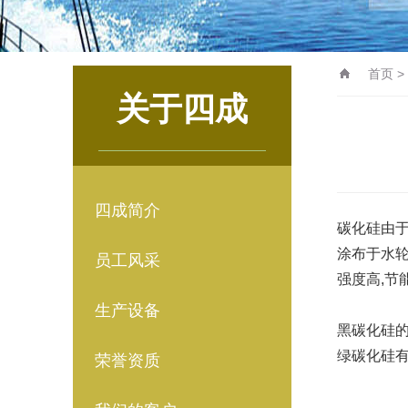
首页
>
关于四成
四成简介
碳化硅
由
涂布于水
员工风采
强度高,节
生产设备
黑碳化硅
绿碳化硅有
荣誉资质