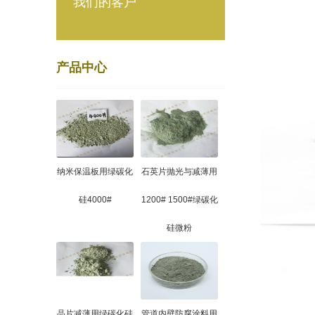
我们的客户
产品中心
纳米保温板用绿碳化
石英片抛光与减薄用
硅4000#
1200# 1500#绿碳化
硅微粉
晶片减薄用绿碳化硅
管道内壁防腐涂料用