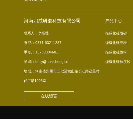
河南四成研磨科技有限公司
产品中心
联系人：李经理
绿碳化硅段砂
电 话：0371-63211287
绿碳化硅细粉
手 机：15738804601
绿碳化硅微粉
邮 箱：betty@hnsicheng.cn
绿碳化硅粒度砂
地 址：河南省郑州市二七区嵩山路长江路亚星时
代广场1903室
在线留言