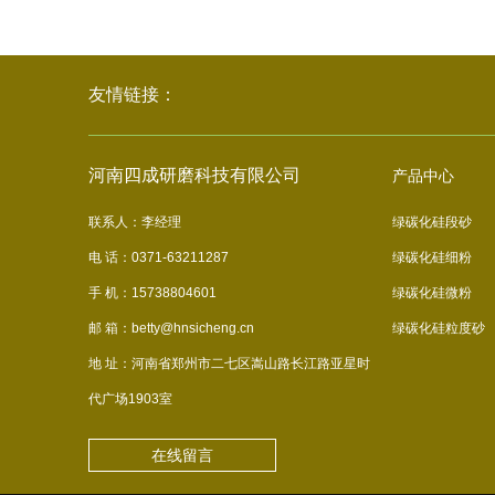
友情链接：
河南四成研磨科技有限公司
产品中心
联系人：李经理
绿碳化硅段砂
电 话：0371-63211287
绿碳化硅细粉
手 机：15738804601
绿碳化硅微粉
邮 箱：betty@hnsicheng.cn
绿碳化硅粒度砂
地 址：河南省郑州市二七区嵩山路长江路亚星时
代广场1903室
在线留言