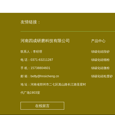
友情链接：
河南四成研磨科技有限公司
产品中心
联系人：李经理
绿碳化硅段砂
电 话：0371-63211287
绿碳化硅细粉
手 机：15738804601
绿碳化硅微粉
邮 箱：betty@hnsicheng.cn
绿碳化硅粒度砂
地 址：河南省郑州市二七区嵩山路长江路亚星时
代广场1903室
在线留言