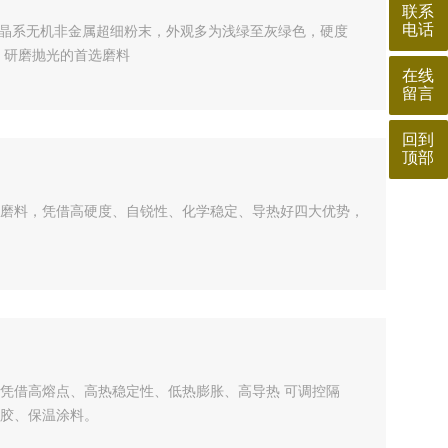
联系
电话
方晶系无机非金属超细粉末，外观多为浅绿至灰绿色，硬度
）研磨抛光的首选磨料
在线
留言
回到
顶部
磨料，凭借高硬度、自锐性、化学稳定、导热好四大优势，
凭借高熔点、高热稳定性、低热膨胀、高导热 可调控隔
胶、保温涂料。