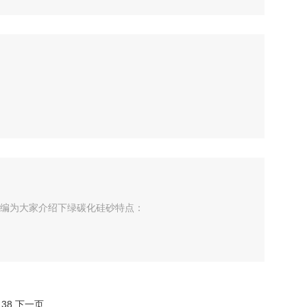
编为大家介绍下绿碳化硅砂特点：
.
38
下一页