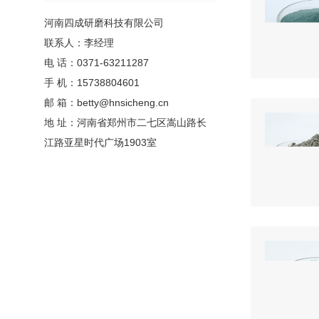
河南四成研磨科技有限公司
联系人：李经理
电 话：0371-63211287
手 机：15738804601
邮 箱：betty@hnsicheng.cn
地 址：河南省郑州市二七区嵩山路长
江路亚星时代广场1903室