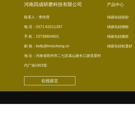
河南四成研磨科技有限公司
产品中心
联系人：李经理
绿碳化硅段砂
电 话：0371-63211287
绿碳化硅细粉
手 机：15738804601
绿碳化硅微粉
邮 箱：betty@hnsicheng.cn
绿碳化硅粒度砂
地 址：河南省郑州市二七区嵩山路长江路亚星时
代广场1903室
在线留言