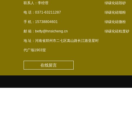
联系人：李经理
绿碳化硅段砂
电 话：0371-63211287
绿碳化硅细粉
手 机：15738804601
绿碳化硅微粉
邮 箱：betty@hnsicheng.cn
绿碳化硅粒度砂
地 址：河南省郑州市二七区嵩山路长江路亚星时
代广场1903室
在线留言