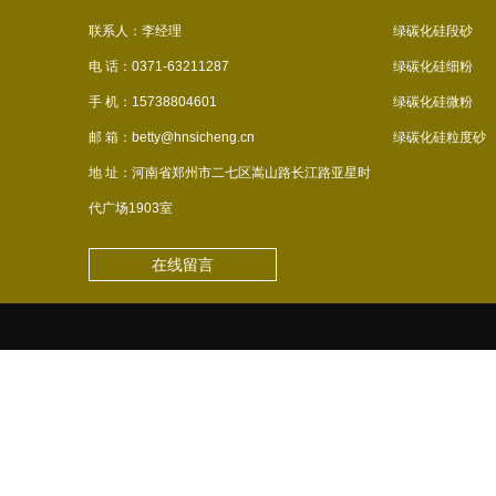
联系人：李经理
绿碳化硅段砂
电 话：0371-63211287
绿碳化硅细粉
手 机：15738804601
绿碳化硅微粉
邮 箱：betty@hnsicheng.cn
绿碳化硅粒度砂
地 址：河南省郑州市二七区嵩山路长江路亚星时
代广场1903室
在线留言