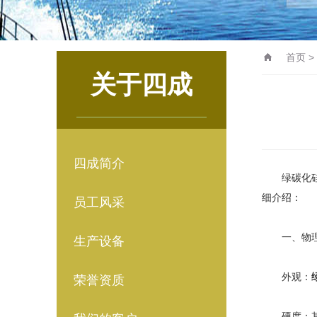
首页
>
关于四成
四成简介
绿碳化硅是
细介绍：
员工风采
一、物理
生产设备
外观：
荣誉资质
硬度：其硬