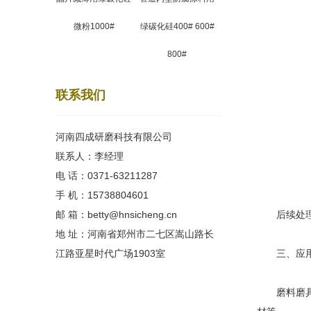
微粉1000#
绿碳化硅400# 600#
800#
联系我们
河南四成研磨科技有限公司
联系人：李经理
电 话：0371-63211287
手 机：15738804601
邮 箱：betty@hnsicheng.cn
后续处理：
地 址：河南省郑州市二七区嵩山路长
江路亚星时代广场1903室
三、应用
磨料磨具：