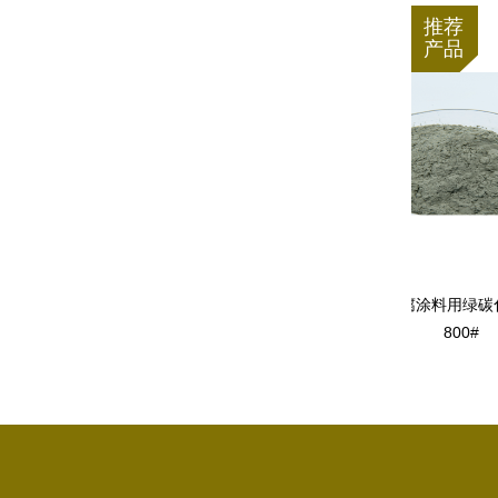
推荐
产品
晶片减薄用绿碳化硅微粉1000#
管道内壁防腐涂料用绿碳化硅400#
800#