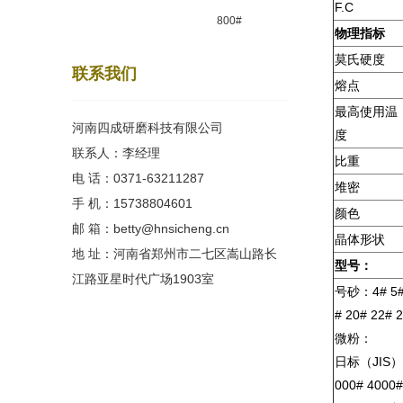
F.C
800#
物理指标
莫氏硬度
联系我们
熔点
最高使用温
河南四成研磨科技有限公司
度
联系人：李经理
比重
电 话：0371-63211287
堆密
手 机：15738804601
颜色
邮 箱：betty@hnsicheng.cn
晶体形状
地 址：河南省郑州市二七区嵩山路长
型号：
江路亚星时代广场1903室
号砂：4# 5# 6
# 20# 22# 
微粉：
日标（JIS）：2
000# 4000#