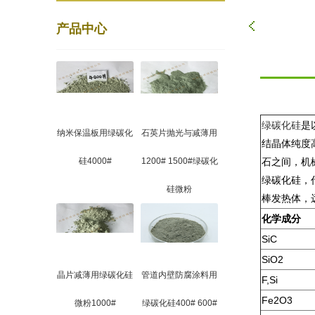
产品中心
绿碳化硅
是
纳米保温板用绿碳化
石英片抛光与减薄用
结晶体纯度
硅4000#
1200# 1500#绿碳化
石之间，机
绿碳化硅，
硅微粉
棒发热体，
化学成分
SiC
SiO2
晶片减薄用绿碳化硅
管道内壁防腐涂料用
F,Si
Fe2O3
微粉1000#
绿碳化硅400# 600#