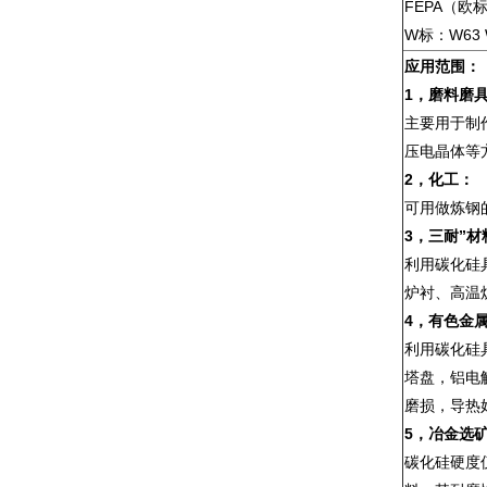
FEPA（欧标）：
W标：W63 W
应用范围：
1，
磨料磨
主要用于制
压电晶体等
2，
化工：
可用做炼钢
3，
三耐”材
利用碳化硅
炉衬、高温
4，
有色金
利用碳化硅
塔盘，铝电
磨损，导热
5，
冶金选
碳化硅硬度