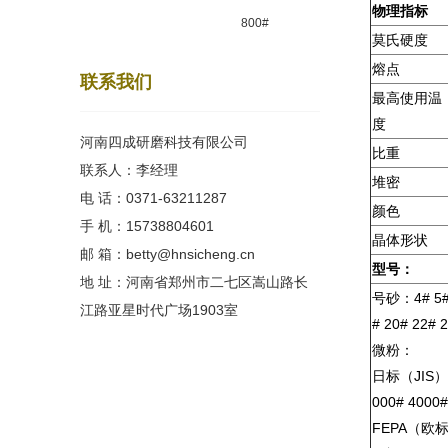
物理指标
800#
莫氏硬度
熔点
联系我们
最高使用温
度
河南四成研磨科技有限公司
比重
联系人：李经理
堆密
电 话：0371-63211287
颜色
手 机：15738804601
晶体形状
邮 箱：betty@hnsicheng.cn
型号：
地 址：河南省郑州市二七区嵩山路长
号砂：4# 5# 6
江路亚星时代广场1903室
# 20# 22# 
微粉：
日标（JIS）：2
000# 4000#
FEPA（欧标）：