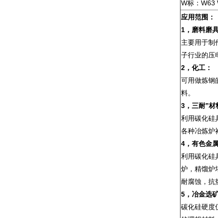
W标：W63 W
应用范围：
1，
磨料磨
主要用于制
子行业的压
2，
化工：
可用做炼钢
料。
3，
三耐”材
利用碳化硅
各种冶炼炉
4，
有色金
利用碳化硅
炉，精馏炉
耐腐蚀，抗
5，
冶金选
碳化硅硬度