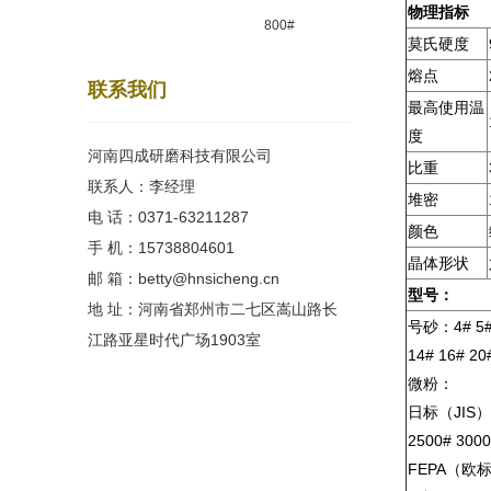
物理指标
800#
莫氏硬度
熔点
联系我们
最高使用温
度
河南四成研磨科技有限公司
比重
联系人：李经理
堆密
电 话：0371-63211287
颜色
手 机：15738804601
晶体形状
邮 箱：betty@hnsicheng.cn
型号：
地 址：河南省郑州市二七区嵩山路长
号砂：4# 5# 6
江路亚星时代广场1903室
14# 16# 20
微粉：
日标（JIS）：2
2500# 3000
FEPA（欧标）：