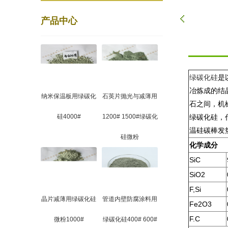
产品中心
绿碳化硅
是
冶炼成的结
纳米保温板用绿碳化
石英片抛光与减薄用
石之间，机
硅4000#
1200# 1500#绿碳化
绿碳化硅，
温硅碳棒发
硅微粉
化学成分
SiC
SiO2
F,Si
晶片减薄用绿碳化硅
管道内壁防腐涂料用
Fe2O3
F.C
微粉1000#
绿碳化硅400# 600#