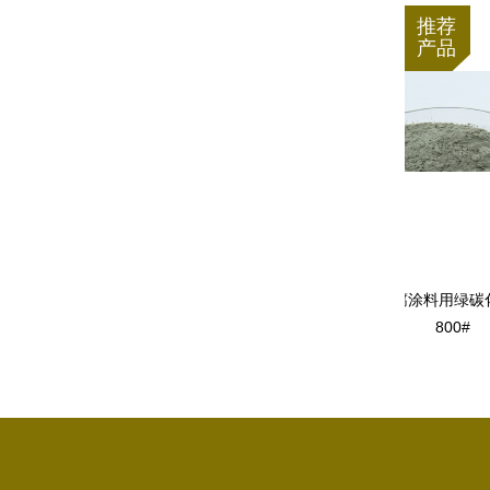
推荐
产品
晶片减薄用绿碳化硅微粉1000#
管道内壁防腐涂料用绿碳化硅400#
800#