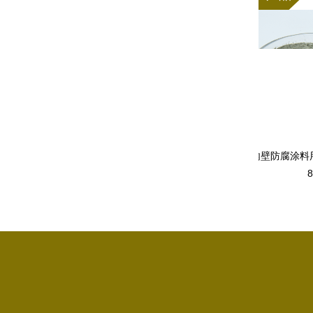
晶片减薄用绿碳化硅微粉1000#
管道内壁防腐涂料用绿碳化硅
800#