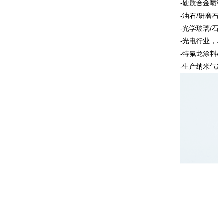
-硬质合金
-油石/研磨
-光学玻璃/
-光电行业
-特氟龙涂料
-生产纳米