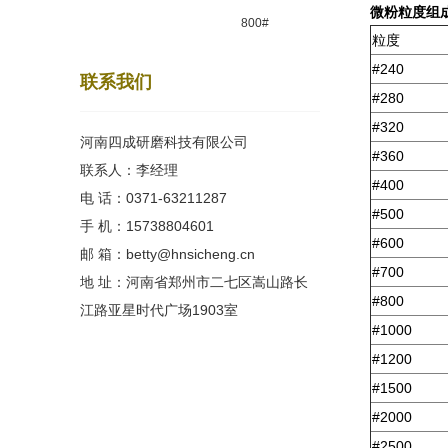
微粉粒度组
800#
粒度
#240
联系我们
#280
#320
河南四成研磨科技有限公司
#360
联系人：李经理
#400
电 话：0371-63211287
#500
手 机：15738804601
#600
邮 箱：betty@hnsicheng.cn
#700
地 址：河南省郑州市二七区嵩山路长
#800
江路亚星时代广场1903室
#1000
#1200
#1500
#2000
#2500