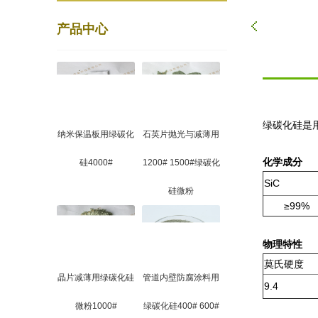
产品中心
绿碳化硅是
纳米保温板用绿碳化
石英片抛光与减薄用
化学成分
硅4000#
1200# 1500#绿碳化
SiC
硅微粉
≥99%
物理特性
莫氏硬度
晶片减薄用绿碳化硅
管道内壁防腐涂料用
9.4
微粉1000#
绿碳化硅400# 600#