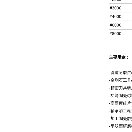
#3000
#4000
#6000
#8000
主要用途：
-管道耐磨层
-金刚石工具
-精密刀具
-功能陶瓷/
-高硬度硅片
-轴承加工/
-加工陶瓷散
-平双面研