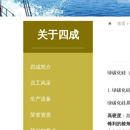
首页
>
关于四成
四成简介
绿碳化硅（G
员工风采
1. 绿碳
生产设备
绿碳化硅
荣誉资质
高硬度
：
锋利的棱