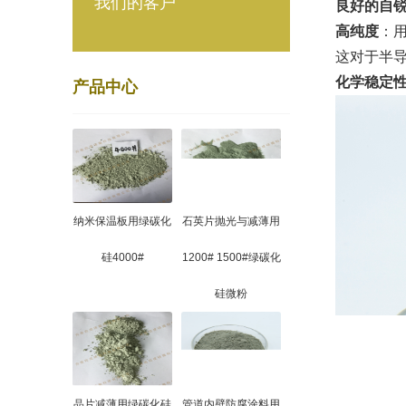
我们的客户
良好的自
高纯度
：用
这对于半
化学稳定
产品中心
纳米保温板用绿碳化
石英片抛光与减薄用
硅4000#
1200# 1500#绿碳化
硅微粉
晶片减薄用绿碳化硅
管道内壁防腐涂料用